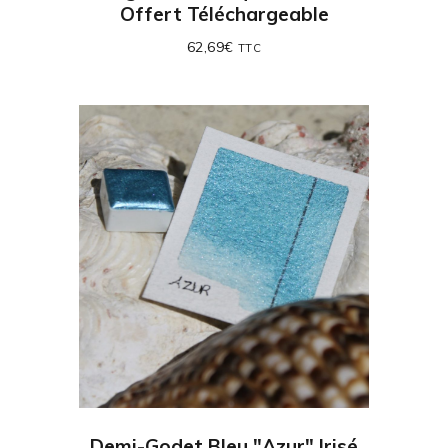
Offert Téléchargeable
62,69
€
TTC
Demi-Godet Bleu "Azur" Irisé