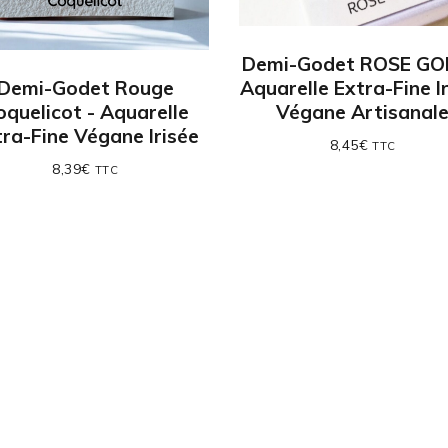
Demi-Godet ROSE GO
Demi-Godet Rouge
Aquarelle Extra-Fine I
oquelicot - Aquarelle
Végane Artisanal
tra-Fine Végane Irisée
8,45
€
TTC
8,39
€
TTC