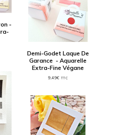
on -
ra-
Demi-Godet Laque De
Garance - Aquarelle
Extra-Fine Végane
9,49
€
TTC