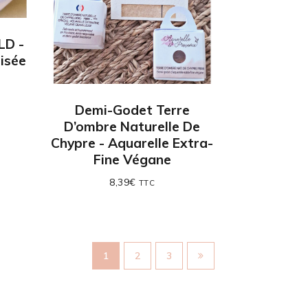
LD -
risée
e
Demi-Godet Terre
D’ombre Naturelle De
Chypre - Aquarelle Extra-
Fine Végane
8,39
€
TTC
1
2
3