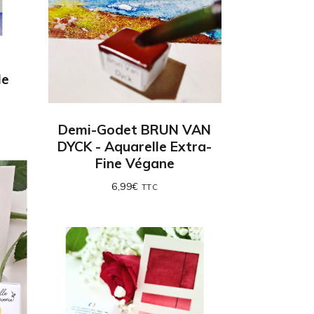
le
e
Demi-Godet BRUN VAN
DYCK - Aquarelle Extra-
Fine Végane
6,99
€
TTC