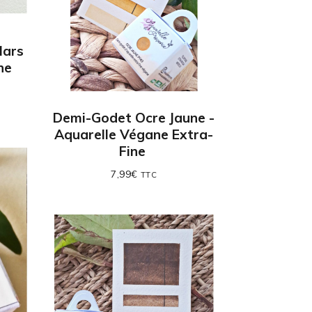
Mars
ne
Demi-Godet Ocre Jaune -
Aquarelle Végane Extra-
Fine
7,99
€
TTC