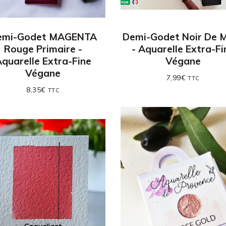
emi-Godet MAGENTA
Demi-Godet Noir De 
Rouge Primaire -
- Aquarelle Extra-Fi
quarelle Extra-Fine
Végane
Végane
7,99
€
TTC
8,35
€
TTC