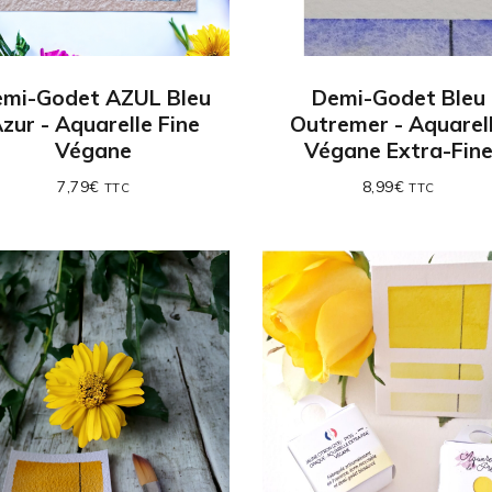
mi-Godet AZUL Bleu
Demi-Godet Bleu
zur - Aquarelle Fine
Outremer - Aquarel
Végane
Végane Extra-Fin
7,79
€
8,99
€
TTC
TTC