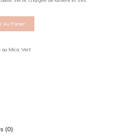
allisé, verte, chargée de lumière et très
r Au Panier
s au Mica
,
Vert
s (0)