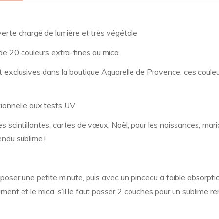
 verte chargé de lumière et très végétale
e 20 couleurs extra-fines au mica
t exclusives dans la boutique Aquarelle de Provence, ces couleu
ionnelle aux tests UV
les scintillantes, cartes de vœux, Noël, pour les naissances, ma
endu sublime !
 reposer une petite minute, puis avec un pinceau à faible absorpt
ent et le mica, s’il le faut passer 2 couches pour un sublime r