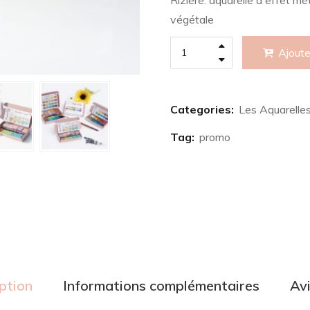
Rizière: aquarelle à effet mét
végétale
Ajoute
Categories:
Les Aquarelle
Tag:
promo
ption
Informations complémentaires
Avi